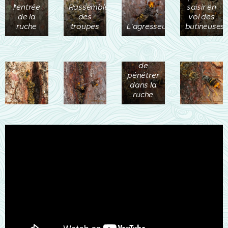
l'entrée
Rassemblement
saisir en
de la
des
vol des
ruche
troupes
L'agresseur
butineuses
Individus
tentant
de
pénétrer
dans la
ruche