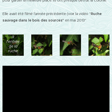
pour garder la meilleure place. Ils ont presque détruit la colonie.
Elle avait été filmé l'année précédente (voir la vidéo "
Ruche
sauvage dans le bois des sources"
en mai 2013"
Individus
en vol
stationnaire
à
l'entrée
de la
ruche