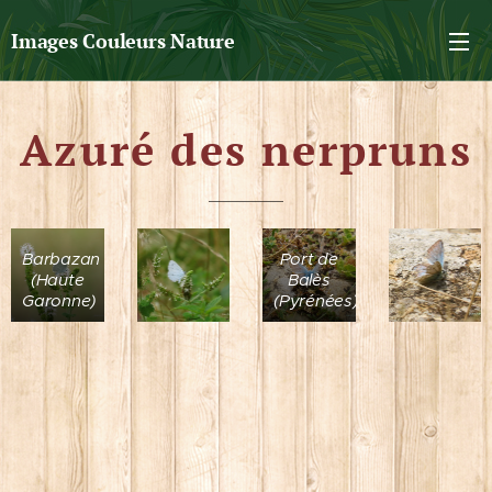
Images Couleurs Nature
Azuré des nerpruns
Barbazan
Port de
(Haute
Balès
Garonne)
(Pyrénées)