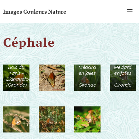
Images Couleurs Nature
Céphale
Bois de
Bois du
Bedon -
Lignan -
St
St
Bois du
Médard
Médard
Tanis -
en jalles
en jalles
Blanquefort
-
-
(Gironde)
Gironde
Gironde