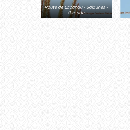
Route de Lacanau - Salaunes -
Gironde