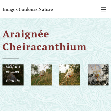
Images Couleurs Nature
Araignée
Cheiracanthium
Bois du
lignan -
St
Médard
en jalles
-
Gironde