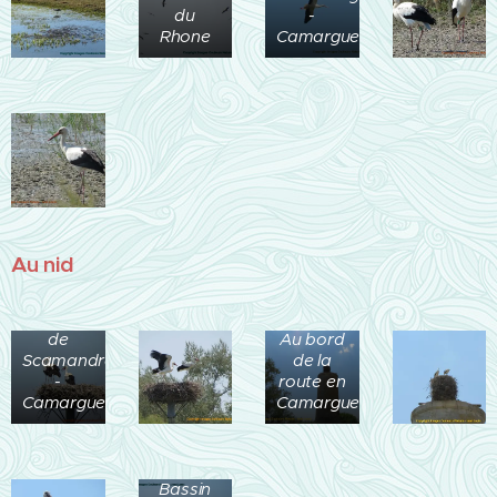
du
-
Rhone
Camargue
Au nid
Réserve
de
Au bord
Scamandre
de la
-
route en
Camargue
Camargue
Parc
Ornitologique
- Teich -
Bassin