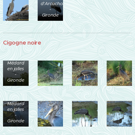
d'Arcachon
-
Gironde
Cigogne noire
Bois de
Bedon -
St
Médard
en jalles
-
Gironde
Bois de
Bedon -
St
Médard
en jalles
-
Gironde