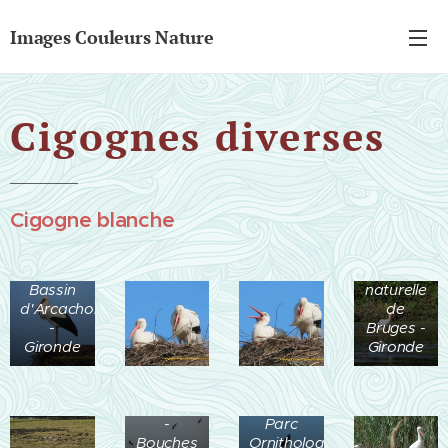
Images Couleurs Nature
Cigognes diverses
Cigogne blanche
Parc
Ornithologique
- Teich -
Réserve
Bassin
naturelle
d'Arcachon
de
-
Bruges -
Gironde
Gironde
Salons
de
Provence
-
Parc
Bouches
Ornithologique