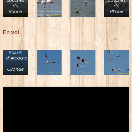
Bouches
Bouches
du
du
Rhone
Rhone
En vol
Parc
Ornitologique
- Teich -
Bassin
d'Arcachon
-
Gironde