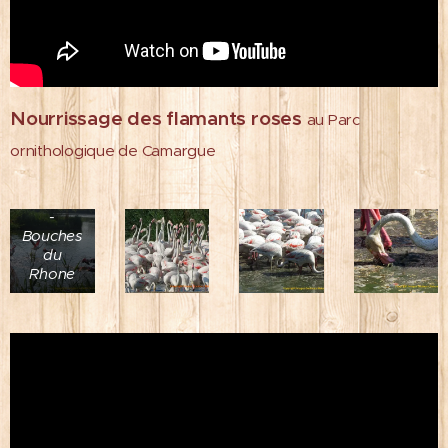
Nourrissage des flamants roses
au Parc
Parc
ornithologique de Camargue
Ornitologique
de
Camargue
-
Bouches
du
Rhone