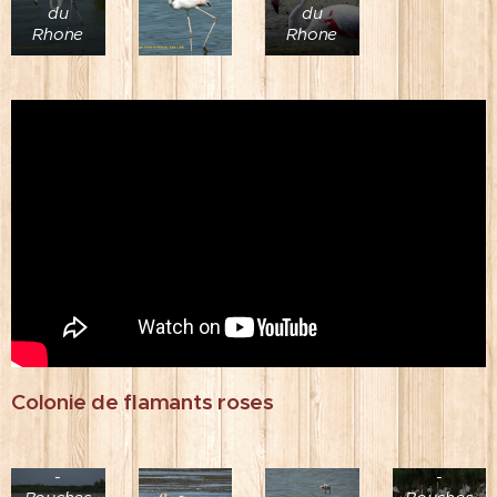
du
du
Rhone
Rhone
Parc
Colonie de flamants roses
Ornitologiq
de
Camargue
Camargue
-
-