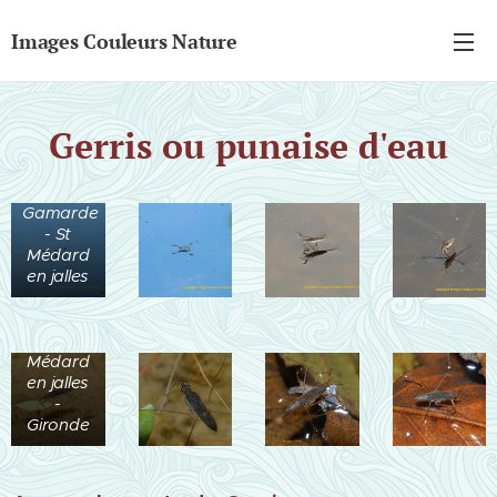
Images Couleurs Nature
Gerris ou punaise d'eau
Ruisseau
de la
Gamarde
- St
Médard
en jalles
Ruisseau
de la
Gamarde
- St
Médard
en jalles
-
Gironde
Ruisseau