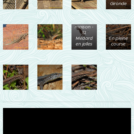
Gironde
Dans le
jardin de
la
maison -
St
Médard
En pleine
en jalles
course