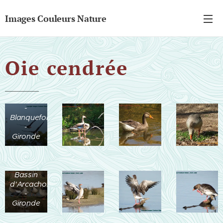
Images Couleurs Nature
Oie cendrée
Parc de
Majolan
-
Blanquefort
-
Gironde
Parc
Ornitologique
- Teich -
Bassin
d'Arcachon
-
Gironde