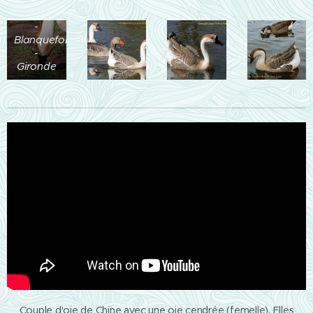
Majolan
-
Blanquefort
-
Gironde
Couple d'oie de Chine avec une oie cendrée (femelle). Elles