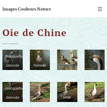
Images Couleurs Nature
Oie de Chine
Parc de
Majolan
-
Blanquefort
-
Gironde
Femelle
Parc de
Majolan
-
Blanquefort
-
Gironde
Mâle
Parc de